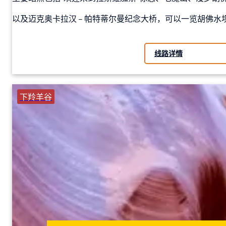
以及迈克奥卡拉汉 – 帕特蒂尔曼纪念大桥，可以一览胡佛水
线路详情
下羚羊谷