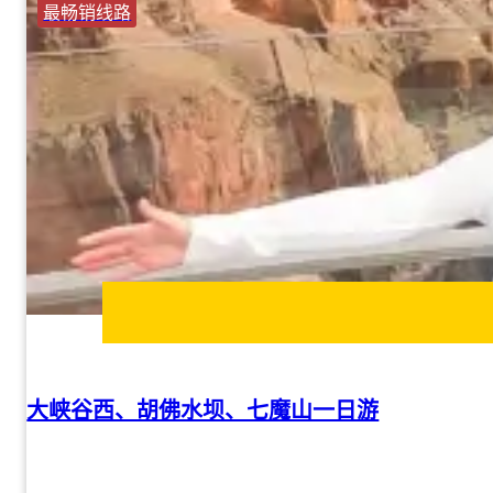
最畅销线路
大峡谷西、胡佛水坝、七魔山一日游