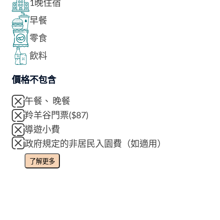
1晚住宿
早餐
零食
飲料
價格不包含
午餐、 晚餐
羚羊谷門票($87)
導遊小費
政府規定的非居民入園費（如適用）
了解更多