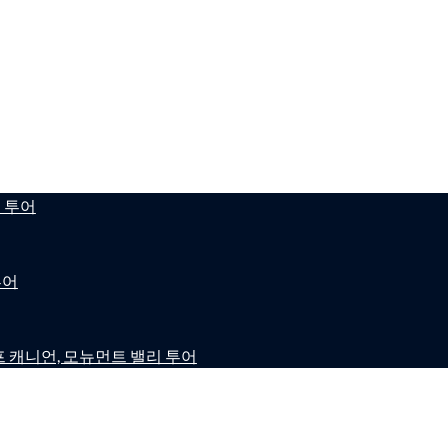
틴 투어
투어
로프 캐니언, 모뉴먼트 밸리 투어