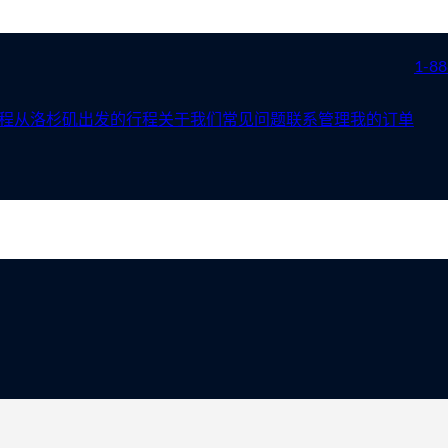
1-88
程
从洛杉矶出发的行程
关于我们
常见问题
联系
管理我的订单