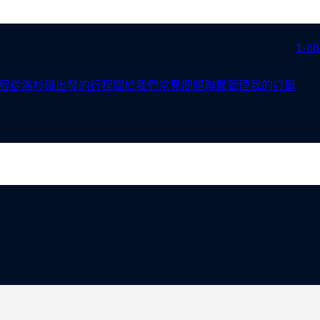
1-88
程
從洛杉磯出發的行程
關於我們
常見問題
聯繫
管理我的訂單