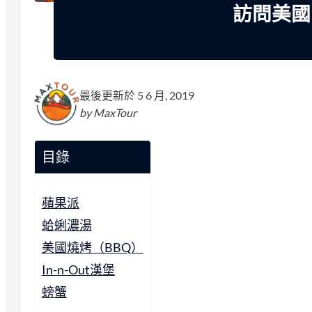
訪問美國
最後更新於 5 6 月, 2019
by MaxTour
目錄
蘋果派
蛤蜊濃湯
美國燒烤（BBQ）
In-n-Out漢堡
螃蟹