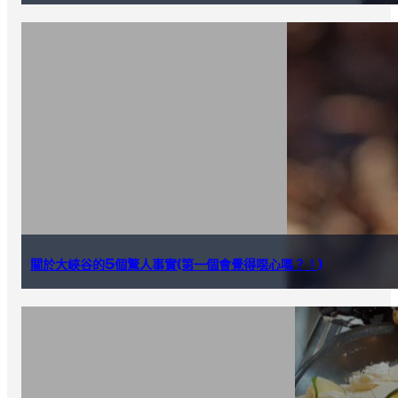
關於大峽谷的5個驚人事實(第一個會覺得噁心嗎？！)