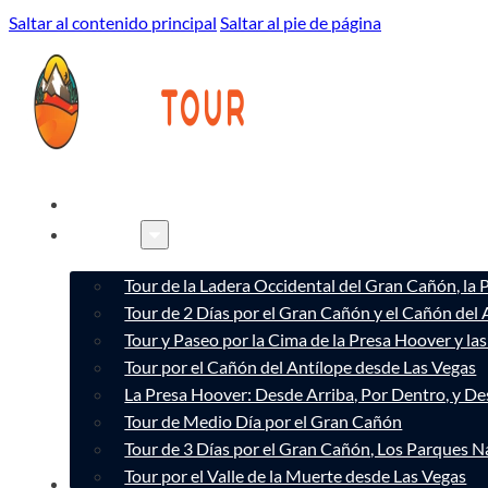
Saltar al contenido principal
Saltar al pie de página
INICIO
TOURS
Tour de la Ladera Occidental del Gran Cañón, la
Tour de 2 Días por el Gran Cañón y el Cañón del 
Tour y Paseo por la Cima de la Presa Hoover y l
Tour por el Cañón del Antílope desde Las Vegas
La Presa Hoover: Desde Arriba, Por Dentro, y D
Tour de Medio Día por el Gran Cañón
Tour de 3 Días por el Gran Cañón, Los Parques Na
Tour por el Valle de la Muerte desde Las Vegas
CONÓCENOS