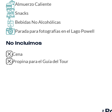
Almuerzo Caliente
Snacks
Bebidas No Alcohólicas
Parada para fotografías en el Lago Powell
No Incluímos
Cena
Propina para el Guía del Tour
¿P