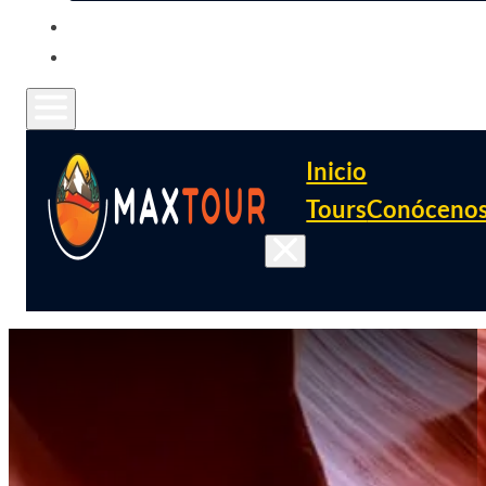
CONTACTO
FAQ
Inicio
Tours
Conóceno