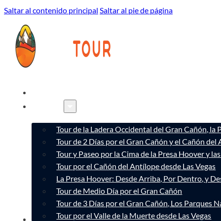
Saltar al contenido principal
Saltar al pie de página
INICIO
TOURS
Tour de la Ladera Occidental del Gran Cañón, la
Tour de 2 Días por el Gran Cañón y el Cañón del 
Tour y Paseo por la Cima de la Presa Hoover y l
Tour por el Cañón del Antílope desde Las Vegas
La Presa Hoover: Desde Arriba, Por Dentro, y D
Tour de Medio Día por el Gran Cañón
Tour de 3 Días por el Gran Cañón, Los Parques Na
Tour por el Valle de la Muerte desde Las Vegas
CONÓCENOS