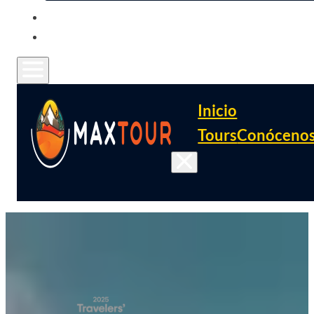
CONTACTO
FAQ
Inicio
Tours
Conóceno