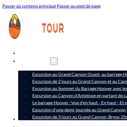
Passer au contenu principal
Passer au pied de page
ACCUEIL
EXCURSION
Excursion au Grand Canyon Ouest, au barrage 
Excursion de 2 jours au Grand Canyon et au Can
Excursion au Sommet du Barrage Hoover avec l
Excursion au Canyon d'Antelope en partant de L
Le barrage Hoover : Vue d'en haut - En haut - Et 
Excursion d'une demi-journée au Grand Canyon
Excursion de 3 jours au Grand Canyon, Bryce, Z
A PROPOS
CONTACT