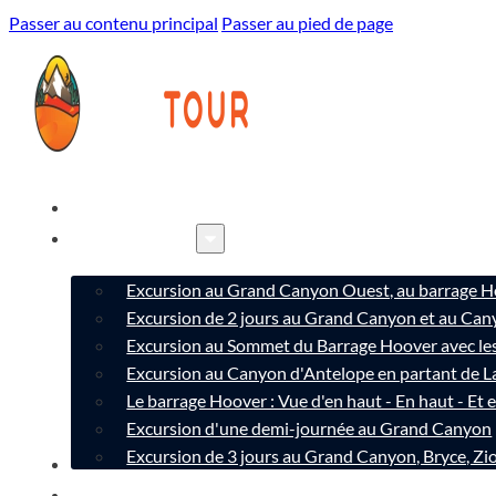
Passer au contenu principal
Passer au pied de page
ACCUEIL
EXCURSION
Excursion au Grand Canyon Ouest, au barrage 
Excursion de 2 jours au Grand Canyon et au Can
Excursion au Sommet du Barrage Hoover avec l
Excursion au Canyon d'Antelope en partant de L
Le barrage Hoover : Vue d'en haut - En haut - Et 
Excursion d'une demi-journée au Grand Canyon
Excursion de 3 jours au Grand Canyon, Bryce, Z
A PROPOS
CONTACT