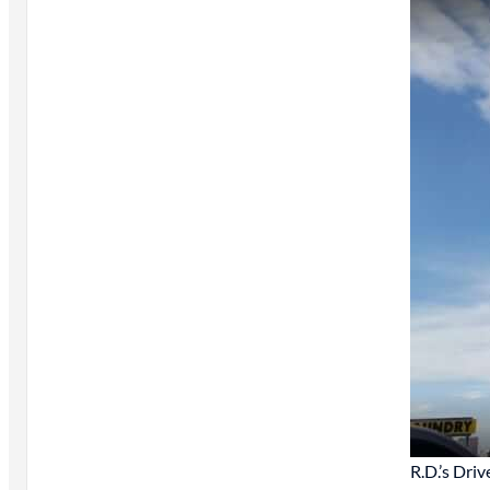
R.D.’s Driv