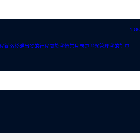
1-88
程
從洛杉磯出發的行程
關於我們
常見問題
聯繫
管理我的訂單