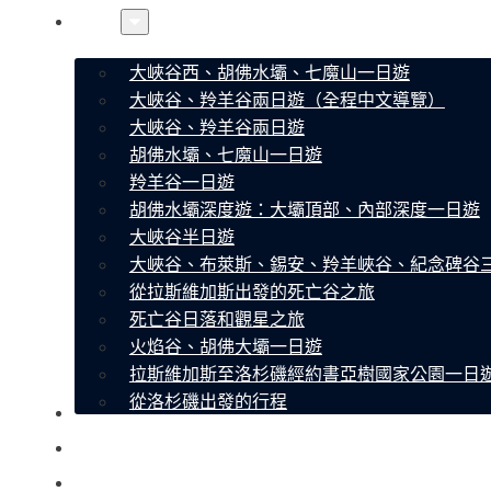
線路
大峽谷西、胡佛水壩、七魔山一日遊
大峽谷、羚羊谷兩日遊（全程中文導覽）
大峽谷、羚羊谷兩日遊
胡佛水壩、七魔山一日遊
羚羊谷一日遊
胡佛水壩深度遊：大壩頂部、內部深度一日遊
大峽谷半日遊
大峽谷、布萊斯、錫安、羚羊峽谷、紀念碑谷
從拉斯維加斯出發的死亡谷之旅
死亡谷日落和觀星之旅
火焰谷、胡佛大壩一日遊
拉斯維加斯至洛杉磯經約書亞樹國家公園一日
從洛杉磯出發的行程
關於我們
聯繫
常見問題