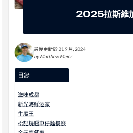
2025拉斯維
最後更新於 21 9 月, 2024
by Matthew Meier
目錄
滋味成都
新光海鮮酒家
牛魔王
松記燒臘車仔麵餐廳
金元寶餐廳