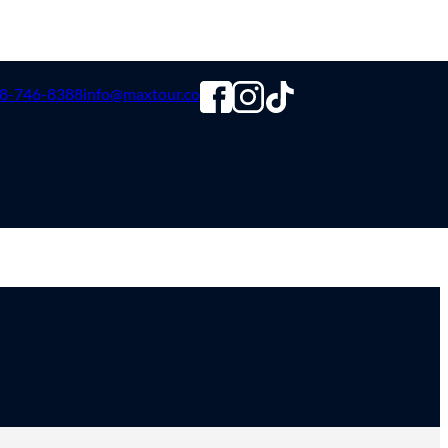
8-746-8388
info@maxtour.co