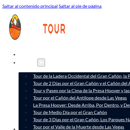
Saltar al contenido principal
Saltar al pie de página
INICIO
TOURS
Tour de la Ladera Occidental del Gran Cañón, la
Tour de 2 Días por el Gran Cañón y el Cañón del 
Tour y Paseo por la Cima de la Presa Hoover y l
Tour por el Cañón del Antílope desde Las Vegas
La Presa Hoover: Desde Arriba, Por Dentro, y D
Tour de Medio Día por el Gran Cañón
Tour de 3 Días por el Gran Cañón, Los Parques Na
Tour por el Valle de la Muerte desde Las Vegas
CONÓCENOS