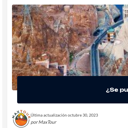
¿Se pu
Última actualización octubre 30, 2023
por MaxTour