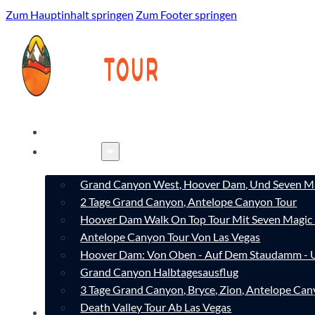
Zum Hauptinhalt springen
Zum Footer springen
HOME
TOUREN
Grand Canyon West, Hoover Dam, Und Seven Ma
2 Tage Grand Canyon, Antelope Canyon Tour
Hoover Dam Walk On Top Tour Mit Seven Magic
Antelope Canyon Tour Von Las Vegas
Hoover Dam: Von Oben - Auf Dem Staudamm - 
Grand Canyon Halbtagesausflug
3 Tage Grand Canyon, Bryce, Zion, Antelope C
Death Valley Tour Ab Las Vegas
ÜBER UNS