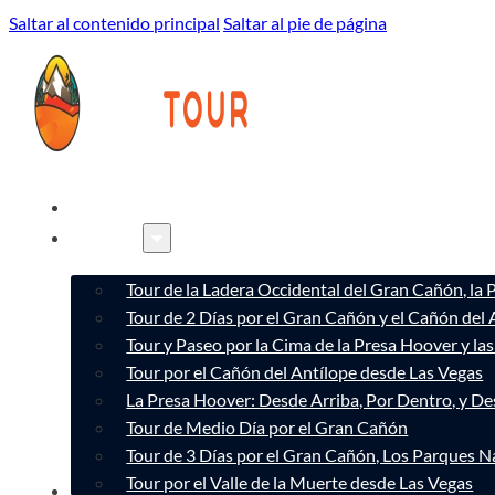
Saltar al contenido principal
Saltar al pie de página
INICIO
TOURS
Tour de la Ladera Occidental del Gran Cañón, la
Tour de 2 Días por el Gran Cañón y el Cañón del 
Tour y Paseo por la Cima de la Presa Hoover y l
Tour por el Cañón del Antílope desde Las Vegas
La Presa Hoover: Desde Arriba, Por Dentro, y D
Tour de Medio Día por el Gran Cañón
Tour de 3 Días por el Gran Cañón, Los Parques Na
Tour por el Valle de la Muerte desde Las Vegas
CONÓCENOS