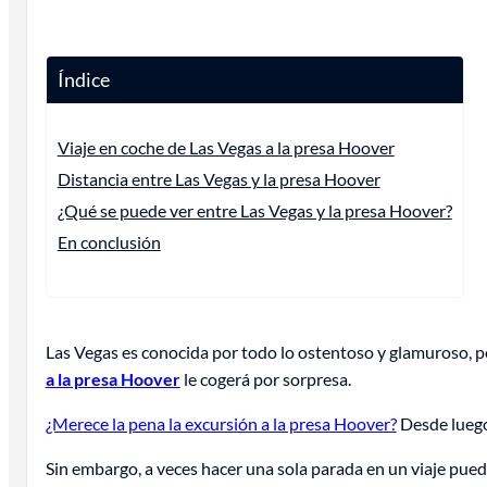
Índice
Viaje en coche de Las Vegas a la presa Hoover
Distancia entre Las Vegas y la presa Hoover
¿Qué se puede ver entre Las Vegas y la presa Hoover?
En conclusión
Las Vegas es conocida por todo lo ostentoso y glamuroso, pe
a la presa Hoover
le cogerá por sorpresa.
¿Merece la pena la excursión a la presa Hoover?
Desde luego 
Sin embargo, a veces hacer una sola parada en un viaje puede