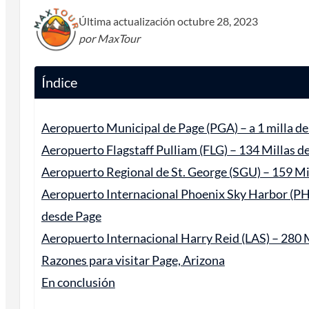
Última actualización octubre 28, 2023
por MaxTour
Índice
Aeropuerto Municipal de Page (PGA) – a 1 milla d
Aeropuerto Flagstaff Pulliam (FLG) – 134 Millas d
Aeropuerto Regional de St. George (SGU) – 159 Mi
Aeropuerto Internacional Phoenix Sky Harbor (PH
desde Page
Aeropuerto Internacional Harry Reid (LAS) – 280 
Razones para visitar Page, Arizona
En conclusión