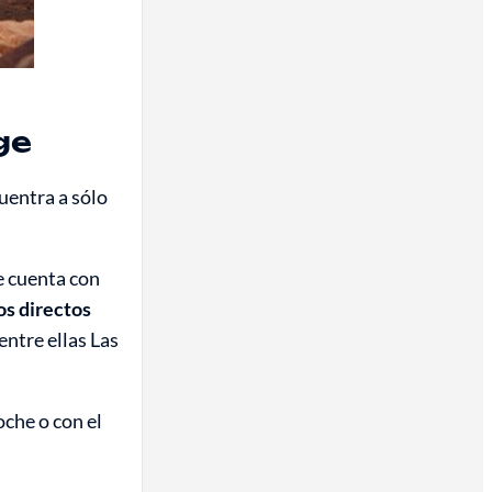
ge
uentra a sólo
e cuenta con
os directos
ntre ellas Las
oche o con el