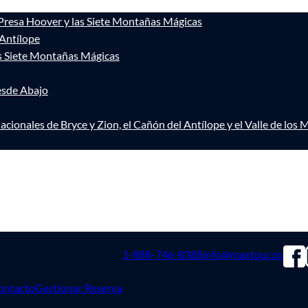
 Presa Hoover y las Siete Montañas Mágicas
 Antílope
as Siete Montañas Mágicas
esde Abajo
acionales de Bryce y Zion, el Cañón del Antílope y el Valle de lo
1-888-746-8388
info@maxtour.co
ontacto
Gestionar Reserva