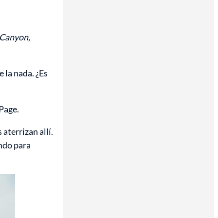
 Canyon,
 la nada. ¿Es
 Page.
terrizan allí.
endo para