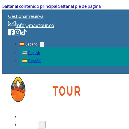
Saltar al contenido principal
Saltar al pie de página
Gestionar reserva
info@maxtour.co
Español
English
Español
INICIO
TOURS