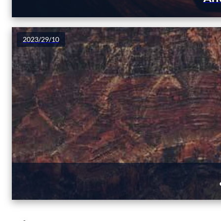
2023/29/10
←