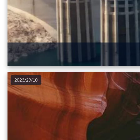
2023/29/10