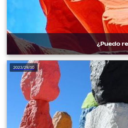
¿Puedo re
2023/29/10